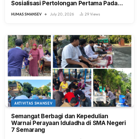
Sosialisasi Pertolongan Pertama Pada
Luka Psikologis (P3LP) Bersama UPTD
HUMAS SMANSEV
July 20, 2026
29
Views
Puskesmas Ngaliyan
AKTIVITAS SMANSEV
Semangat Berbagi dan Kepedulian
Warnai Perayaan Iduladha di SMA Negeri
7 Semarang