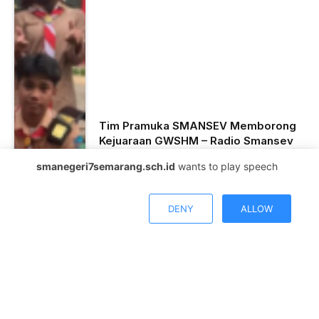
Tim Pramuka SMANSEV Memborong
Kejuaraan GWSHM – Radio Smansev
Radio Smansev
December 16, 2025
smanegeri7semarang.sch.id
wants to play speech
0
Views
DENY
ALLOW