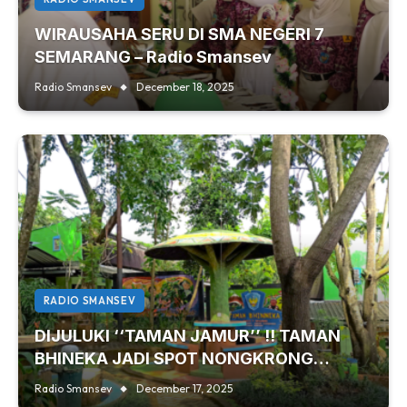
WIRAUSAHA SERU DI SMA NEGERI 7
SEMARANG – Radio Smansev
Radio Smansev
December 18, 2025
RADIO SMANSEV
DIJULUKI ‘‘TAMAN JAMUR’’ !! TAMAN
BHINEKA JADI SPOT NONGKRONG
FAVORIT MURID SMA NEGERI 7
Radio Smansev
December 17, 2025
SEMARANG – Radio Smansev