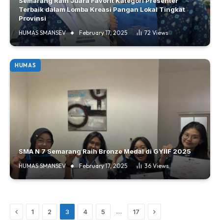
Semarang Raih Juara Favorit Kategori Presenter
Terbaik dalam Lomba Kreasi Pangan Lokal Tingkat
Provinsi
HUMAS SMANSEV
February 17, 2025
72
Views
HUMAS
SMA N 7 Semarang Raih Bronze Medal di GYIIF 2025
HUMAS SMANSEV
February 17, 2025
36
Views
Previous
Next
…
1
2
3
4
5
17