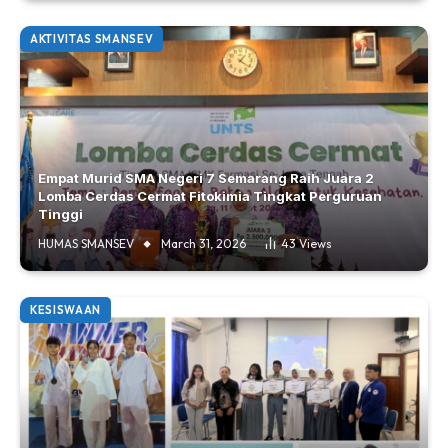
AKTIVITAS SMANSEV
Empat Murid SMA Negeri 7 Semarang Raih Juara 2
Lomba Cerdas Cermat Fitokimia Tingkat Perguruan
Tinggi
HUMAS SMANSEV
March 31, 2026
43
Views
KESISWAAN