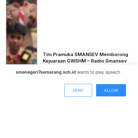
Tim Pramuka SMANSEV Memborong
Kejuaraan GWSHM – Radio Smansev
Radio Smansev
December 16, 2025
smanegeri7semarang.sch.id
wants to play speech
0
Views
DENY
ALLOW