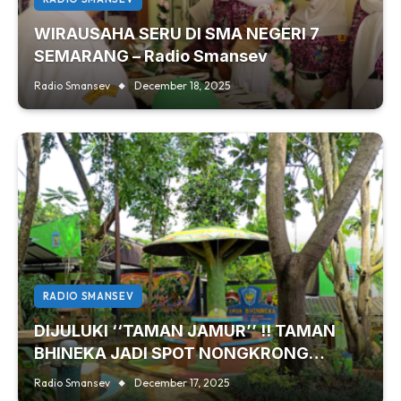
WIRAUSAHA SERU DI SMA NEGERI 7
SEMARANG – Radio Smansev
Radio Smansev
December 18, 2025
RADIO SMANSEV
DIJULUKI ‘‘TAMAN JAMUR’’ !! TAMAN
BHINEKA JADI SPOT NONGKRONG
FAVORIT MURID SMA NEGERI 7
Radio Smansev
December 17, 2025
SEMARANG – Radio Smansev