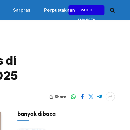
Sarpras
Perpustakaan
RADIO
SMANSEV
 di
025
Share
banyak dibaca