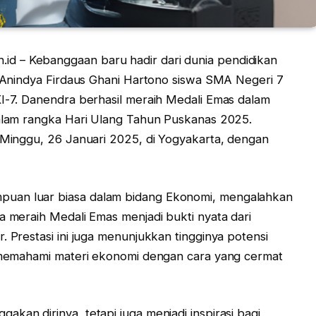
d – Kebanggaan baru hadir dari dunia pendidikan
ra Anindya Firdaus Ghani Hartono siswa SMA Negeri 7
XI-7. Danendra berhasil meraih Medali Emas dalam
dalam rangka Hari Ulang Tahun Puskanas 2025.
i Minggu, 26 Januari 2025, di Yogyakarta, dengan
puan luar biasa dalam bidang Ekonomi, mengalahkan
a meraih Medali Emas menjadi bukti nyata dari
. Prestasi ini juga menunjukkan tingginya potensi
m memahami materi ekonomi dengan cara yang cermat
kan dirinya, tetapi juga menjadi inspirasi bagi