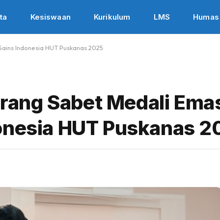
ta
Kesiswaan
Kurikulum
LMS
Humas
Sains Indonesia HUT Puskanas 2025
ang Sabet Medali Emas
donesia HUT Puskanas 2