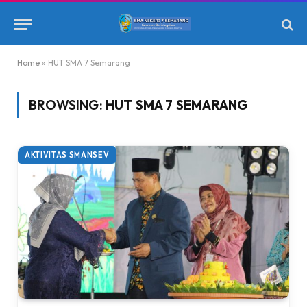
Home
»
HUT SMA 7 Semarang
BROWSING:
HUT SMA 7 SEMARANG
AKTIVITAS SMANSEV