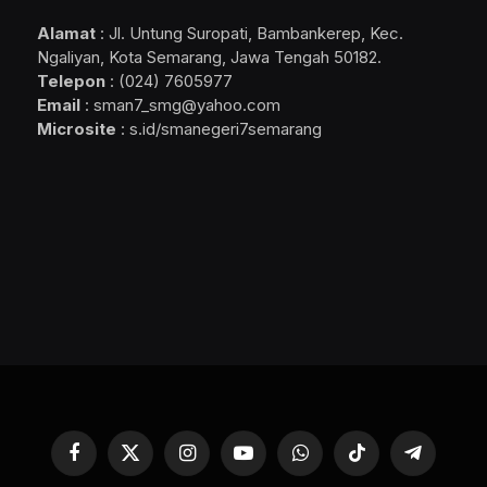
Alamat
: Jl. Untung Suropati, Bambankerep, Kec.
Ngaliyan, Kota Semarang, Jawa Tengah 50182.
Telepon
: (024) 7605977
Email
: sman7_smg@yahoo.com
Microsite
: s.id/smanegeri7semarang
Facebook
X
Instagram
YouTube
WhatsApp
TikTok
Telegram
(Twitter)