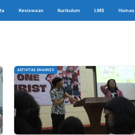
ta
Kesiswaan
Kurikulum
LMS
Humas
AKTIVITAS SMANSEV