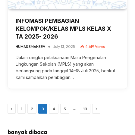
INFOMASI PEMBAGIAN
KELOMPOK/KELAS MPLS KELAS X
TA 2025- 2026
HUMAS SMANSEV
July 13, 2025
4,619
Views
Dalam rangka pelaksanaan Masa Pengenalan
Lingkungan Sekolah (MPLS) yang akan
berlangsung pada tanggal 14–18 Juli 2025, berikut
kami sampaikan pembagian…
Previous
Next
…
1
2
3
4
5
13
banyak dibaca