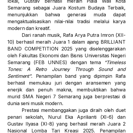
lokal, Gustav berhasil meraih
Piala Wali Kota
Semarang
sebagai
Juara Kostum Budaya Terbaik
,
menunjukkan bahwa generasi muda dapat
mengaktualisasikan nilai-nilai tradisi melalui karya
modern dan kreatif.
Dari ranah musik,
Rafa Arya Putra Imron
(XII-
10) berhasil meraih
Juara 1
dalam ajang
BRILLIANT
BAND COMPETITION 2025
yang diselenggarakan
oleh Fakultas Ekonomi dan Bisnis Universitas Negeri
Semarang (FEB UNNES) dengan tema
“Timeless
Tones: A Retro Journey Through Sound and
Sentiment”
. Penampilan band yang dipimpin Rafa
berhasil memukau juri dengan aransemen yang
enerjik dan penuh makna, membuktikan bahwa
murid SMA Negeri 7 Semarang juga berprestasi di
dunia seni musik modern.
Prestasi membanggakan juga diraih oleh duet
penari sekolah,
Nurul Eka Aprilianti (XI-6)
dan
Gustav Ilyasa (XI-8)
yang berhasil meraih
Juara 2
Nasional Lomba Tari Kreasi 2025
. Penampilan