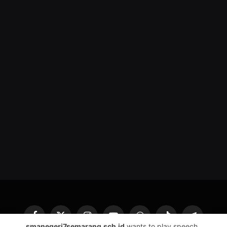
Facebook
X
Instagram
YouTube
WhatsApp
TikTok
Telegram
smanegeri7semarang.sch.id
wants to play speech