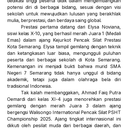
dedikasi tinggi peserta didik dalam mengembangkan
potensi diri di berbagai bidang, sesuai dengan visi
sekolah untuk mewujudkan lulusan yang berakhlak
mulia, berprestasi, dan berdaya saing global.
Prestasi pertama datang dari
Elysa Noviana
,
siswi kelas X-10, yang berhasil meraih
Juara 1 (Medali
Emas)
dalam ajang
Kejurkot Pencak Silat Prestasi
Kota Semarang
. Elysa tampil gemilang dengan teknik
dan ketangkasan luar biasa, mengungguli puluhan
peserta dari berbagai sekolah di Kota Semarang.
Kemenangan ini menjadi bukti bahwa murid SMA
Negeri 7 Semarang tidak hanya unggul di bidang
akademik, tetapi juga dalam olahraga bela diri
tradisional Indonesia.
Tak kalah membanggakan,
Ahmad Faiq Putra
Oemardi
dari kelas XI-4 juga menorehkan prestasi
gemilang dengan meraih
Juara 3
dalam ajang
bergengsi
Walisongo International Pencak Silat PSHT
Championship 2025
. Ajang tingkat internasional ini
diikuti oleh pesilat muda dari berbagai daerah, dan