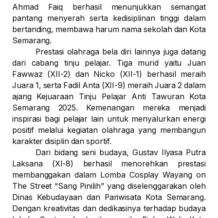
Ahmad Faiq berhasil menunjukkan semangat
pantang menyerah serta kedisiplinan tinggi dalam
bertanding, membawa harum nama sekolah dan Kota
Semarang.
Prestasi olahraga bela diri lainnya juga datang
dari cabang
tinju pelajar
. Tiga murid yaitu
Juan
Fawwaz (XII-2)
dan
Nicko (XII-1)
berhasil meraih
Juara 1
, serta
Fadil Anta (XII-9)
meraih
Juara 2
dalam
ajang
Kejuaraan Tinju Pelajar Anti Tawuran Kota
Semarang 2025
. Kemenangan mereka menjadi
inspirasi bagi pelajar lain untuk menyalurkan energi
positif melalui kegiatan olahraga yang membangun
karakter disiplin dan sportif.
Dari bidang seni budaya,
Gustav Ilyasa Putra
Laksana
(XI-8) berhasil menorehkan prestasi
membanggakan dalam
Lomba Cosplay Wayang on
The Street “Sang Pinilih”
yang diselenggarakan oleh
Dinas Kebudayaan dan Pariwisata Kota Semarang.
Dengan kreativitas dan dedikasinya terhadap budaya