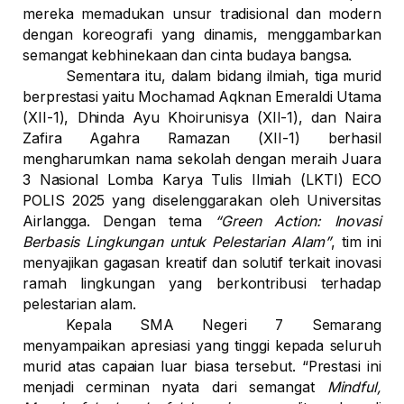
mereka memadukan unsur tradisional dan modern
dengan koreografi yang dinamis, menggambarkan
semangat kebhinekaan dan cinta budaya bangsa.
Sementara itu, dalam bidang ilmiah, tiga murid
berprestasi yaitu
Mochamad Aqknan Emeraldi Utama
(XII-1)
,
Dhinda Ayu Khoirunisya (XII-1)
, dan
Naira
Zafira Agahra Ramazan (XII-1)
berhasil
mengharumkan nama sekolah dengan meraih
Juara
3 Nasional Lomba Karya Tulis Ilmiah (LKTI) ECO
POLIS 2025
yang diselenggarakan oleh Universitas
Airlangga. Dengan tema
“Green Action: Inovasi
Berbasis Lingkungan untuk Pelestarian Alam”
, tim ini
menyajikan gagasan kreatif dan solutif terkait inovasi
ramah lingkungan yang berkontribusi terhadap
pelestarian alam.
Kepala SMA Negeri 7 Semarang
menyampaikan apresiasi yang tinggi kepada seluruh
murid atas capaian luar biasa tersebut. “Prestasi ini
menjadi cerminan nyata dari semangat
Mindful,