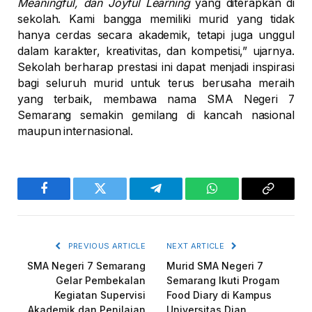
Meaningful, dan Joyful Learning
yang diterapkan di
sekolah. Kami bangga memiliki murid yang tidak
hanya cerdas secara akademik, tetapi juga unggul
dalam karakter, kreativitas, dan kompetisi,” ujarnya.
Sekolah berharap prestasi ini dapat menjadi inspirasi
bagi seluruh murid untuk terus berusaha meraih
yang terbaik, membawa nama SMA Negeri 7
Semarang semakin gemilang di kancah nasional
maupun internasional.
Facebook
Twitter
Telegram
WhatsApp
Copy
Link
PREVIOUS ARTICLE
NEXT ARTICLE
SMA Negeri 7 Semarang
Murid SMA Negeri 7
Gelar Pembekalan
Semarang Ikuti Progam
Kegiatan Supervisi
Food Diary di Kampus
Akademik dan Penilaian
Universitas Dian