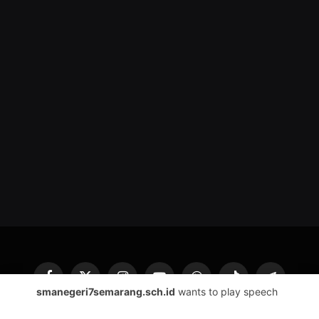
Facebook
X
Instagram
YouTube
WhatsApp
TikTok
Telegram
smanegeri7semarang.sch.id
wants to play speech
(Twitter)