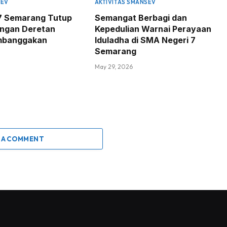
SEV
AKTIVITAS SMANSEV
7 Semarang Tutup
Semangat Berbagi dan
engan Deretan
Kepedulian Warnai Perayaan
mbanggakan
Iduladha di SMA Negeri 7
Semarang
May 29, 2026
 A COMMENT