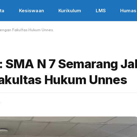
ta
Kesiswaan
Kurikulum
LMS
Humas
 dengan Fakultas Hukum Unnes
y: SMA N 7 Semarang Jal
akultas Hukum Unnes
s