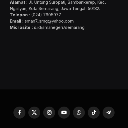
Alamat
: Jl. Untung Suropati, Bambankerep, Kec.
Ngaliyan, Kota Semarang, Jawa Tengah 50182.
Telepon
: (024) 7605977
Email
: sman7_smg@yahoo.com
Microsite
: s.id/smanegeri7semarang
Facebook
X
Instagram
YouTube
WhatsApp
TikTok
Telegram
(Twitter)