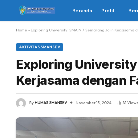
Beranda
Profil
Beri
Home
»
Exploring University: SMA N 7 Semarang Jalin Kerjasama
AKTIVITAS SMANSEV
Exploring Universit
Kerjasama dengan F
By
HUMAS SMANSEV
November 15, 2024
81
View