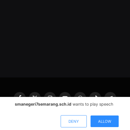
Facebook
X
Instagram
YouTube
WhatsApp
TikTok
Telegram
smanegeri7semarang.sch.id
wants to play speech
(Twitter)
© 2026 SMA Negeri 7 Semarang
DENY
ALLOW