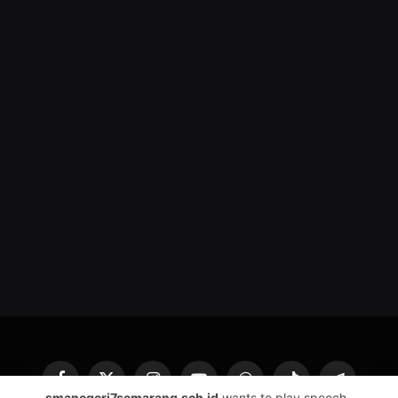
Facebook
X
Instagram
YouTube
WhatsApp
TikTok
Telegram
smanegeri7semarang.sch.id
wants to play speech