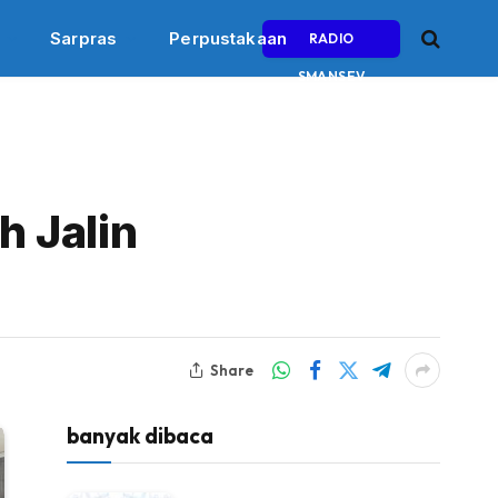
Sarpras
Perpustakaan
RADIO
SMANSEV
 Jalin
Share
banyak dibaca