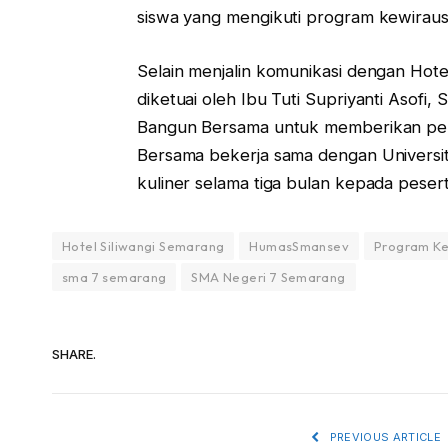
siswa yang mengikuti program kewiraus
Selain menjalin komunikasi dengan Hot
diketuai oleh Ibu Tuti Supriyanti Asofi,
Bangun Bersama untuk memberikan pelat
Bersama bekerja sama dengan Universi
kuliner selama tiga bulan kepada pes
Hotel Siliwangi Semarang
HumasSmansev
Program K
sma 7 semarang
SMA Negeri 7 Semarang
SHARE.
PREVIOUS ARTICLE