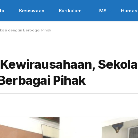
ta
Kesiswaan
Kurikulum
LMS
Humas
kasi dengan Berbagai Pihak
Kewirausahaan, Sekolah
Berbagai Pihak