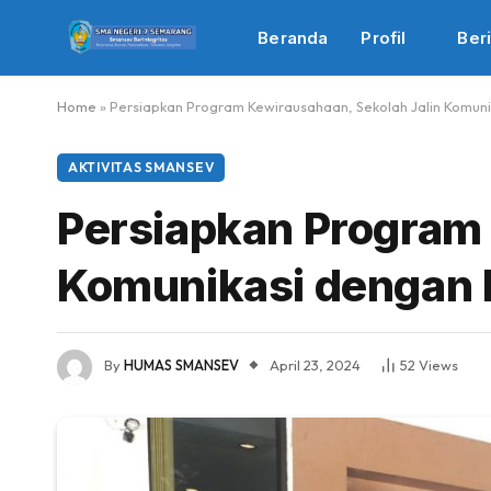
Beranda
Profil
Beri
Home
»
Persiapkan Program Kewirausahaan, Sekolah Jalin Komuni
AKTIVITAS SMANSEV
Persiapkan Program 
Komunikasi dengan 
By
HUMAS SMANSEV
April 23, 2024
52
Views