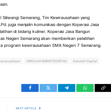
aan.
el Siliwangi Semarang, Tim Kewirausahaan yang
 S.Pd. juga menjalin komunikasi dengan Koperasi Jasa
ihan di bidang kuliner. Koperasi Jasa Bangun
tas Negeri Semarang akan memberikan pelatihan
erta program kewirausahaan SMA Negeri 7 Semarang.
ewirausahaan
SEKOLAH BERINTEGRITAS
Sekolah Digital
Facebook
Twitter
Telegram
WhatsApp
Cop
Lin
NEXT ARTICLE