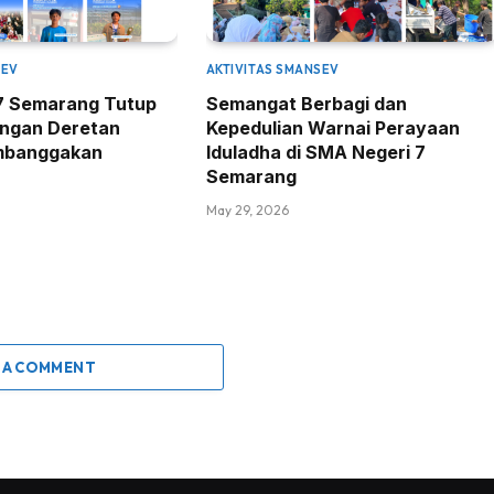
SEV
AKTIVITAS SMANSEV
7 Semarang Tutup
Semangat Berbagi dan
engan Deretan
Kepedulian Warnai Perayaan
mbanggakan
Iduladha di SMA Negeri 7
Semarang
May 29, 2026
 A COMMENT