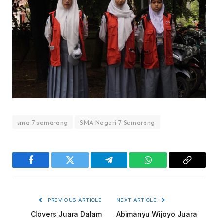
sma 7 semarang
SMA Negeri 7 Semarang
Facebook
Twitter
Telegram
WhatsApp
Copy
Link
PREVIOUS ARTICLE
NEXT ARTICLE
Clovers Juara Dalam
Abimanyu Wijoyo Juara