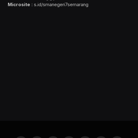
Microsite
: s.id/smanegeri7semarang