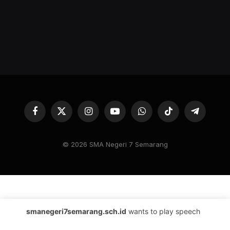
Facebook
X
Instagram
YouTube
WhatsApp
TikTok
Telegram
(Twitter)
© 2026 SMA Negeri 7 Semarang
smanegeri7semarang.sch.id
wants to play speech