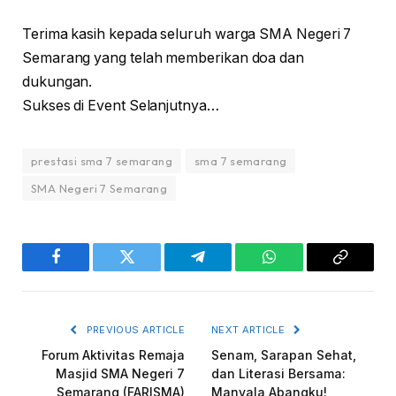
Terima kasih kepada seluruh warga SMA Negeri 7
Semarang yang telah memberikan doa dan
dukungan.
Sukses di Event Selanjutnya…
prestasi sma 7 semarang
sma 7 semarang
SMA Negeri 7 Semarang
Facebook
Twitter
Telegram
WhatsApp
Copy
Link
PREVIOUS ARTICLE
NEXT ARTICLE
Forum Aktivitas Remaja
Senam, Sarapan Sehat,
Masjid SMA Negeri 7
dan Literasi Bersama:
Semarang (FARISMA)
Manyala Abangku!