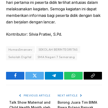
hari pertama ini peserta didik terlihat antusias dalam
melaksanakan kegiatan. Semoga kegiatan ini dapat
memberikan informasi bagi peserta didik dengan baik
dan berjalan dengan lancar.
Kontributor: Silvia Pratiwi, S.Pd.
HumasSmansev
SEKOLAH BERINTEGRITAS
Sekolah Digital
SMA Negeri 7 Semarang
Facebook
Twitter
Telegram
WhatsApp
Copy
Link
PREVIOUS ARTICLE
NEXT ARTICLE
Talk Show Maternal and
Borong Juara Tim BIMA
Child Health Month oleh
Bawa Pulang Banyak