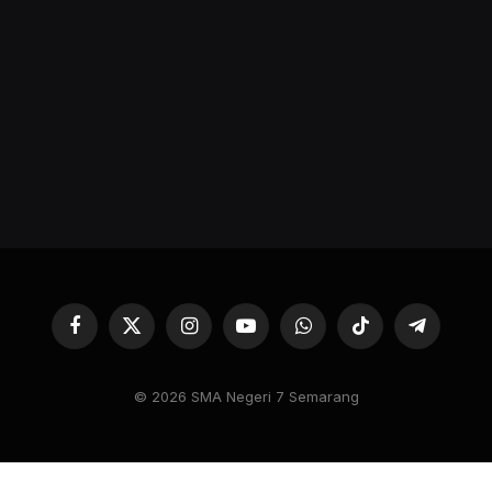
Facebook
X
Instagram
YouTube
WhatsApp
TikTok
Telegram
(Twitter)
© 2026 SMA Negeri 7 Semarang