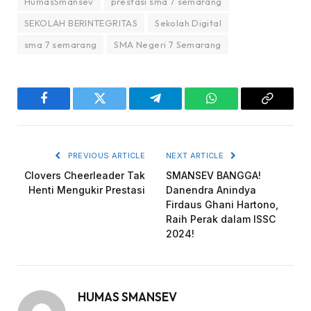
HumasSmansev
prestasi sma 7 semarang
SEKOLAH BERINTEGRITAS
Sekolah Digital
sma 7 semarang
SMA Negeri 7 Semarang
Facebook
Twitter
Telegram
WhatsApp
Copy
Link
PREVIOUS ARTICLE
NEXT ARTICLE
Clovers Cheerleader Tak
SMANSEV BANGGA!
Henti Mengukir Prestasi
Danendra Anindya
Firdaus Ghani Hartono,
Raih Perak dalam ISSC
2024!
HUMAS SMANSEV