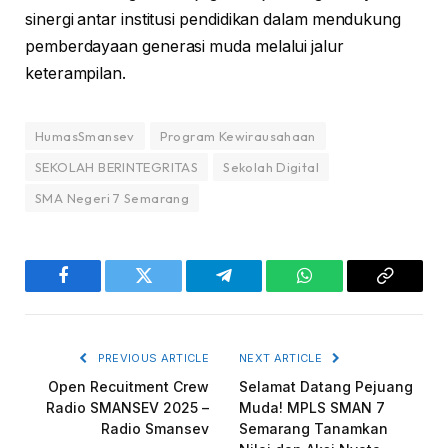
sinergi antar institusi pendidikan dalam mendukung
pemberdayaan generasi muda melalui jalur
keterampilan.
HumasSmansev
Program Kewirausahaan
SEKOLAH BERINTEGRITAS
Sekolah Digital
SMA Negeri 7 Semarang
Facebook
Twitter
Telegram
WhatsApp
Copy
Link
PREVIOUS ARTICLE
NEXT ARTICLE
Open Recuitment Crew
Selamat Datang Pejuang
Radio SMANSEV 2025 –
Muda! MPLS SMAN 7
Radio Smansev
Semarang Tanamkan