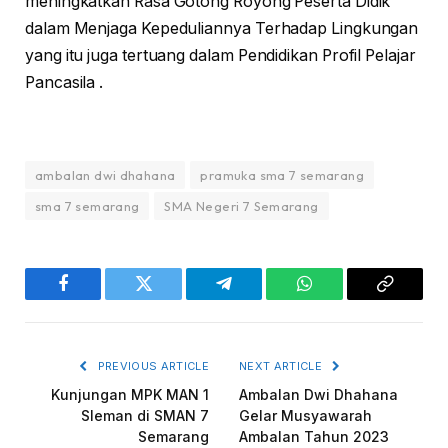
meningkatkan Rasa Gotong Royong Peserta Didik
dalam Menjaga Kepeduliannya Terhadap Lingkungan
yang itu juga tertuang dalam Pendidikan Profil Pelajar
Pancasila .
ambalan dwi dhahana
pramuka sma 7 semarang
sma 7 semarang
SMA Negeri 7 Semarang
Facebook
Twitter
Telegram
WhatsApp
Copy
Link
PREVIOUS ARTICLE
NEXT ARTICLE
Kunjungan MPK MAN 1
Ambalan Dwi Dhahana
Sleman di SMAN 7
Gelar Musyawarah
Semarang
Ambalan Tahun 2023