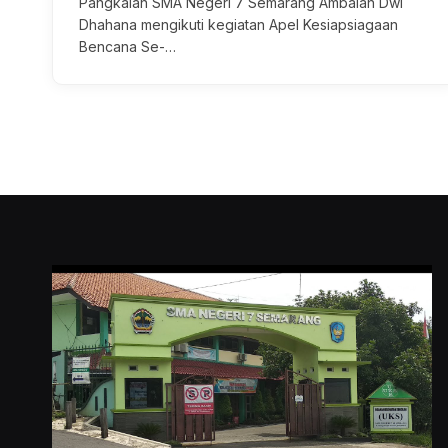
Pangkalan SMA Negeri 7 Semarang Ambalan Dwi
Dhahana mengikuti kegiatan Apel Kesiapsiagaan
Bencana Se-…