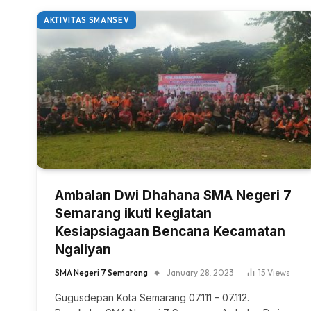
AKTIVITAS SMANSEV
Ambalan Dwi Dhahana SMA Negeri 7
Semarang ikuti kegiatan
Kesiapsiagaan Bencana Kecamatan
Ngaliyan
SMA Negeri 7 Semarang
January 28, 2023
15
Views
Gugusdepan Kota Semarang 07.111 – 07.112.