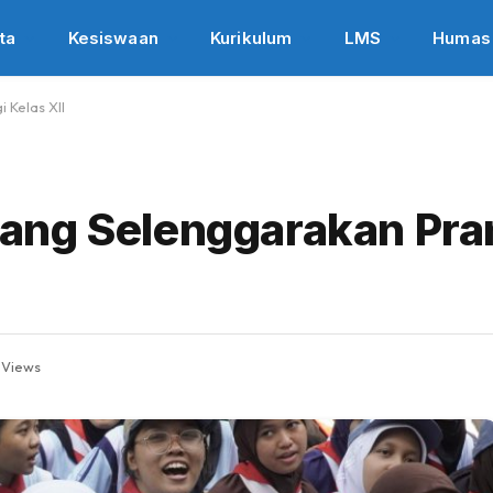
ta
Kesiswaan
Kurikulum
LMS
Humas
 Kelas XII
ang Selenggarakan Pra
2
Views