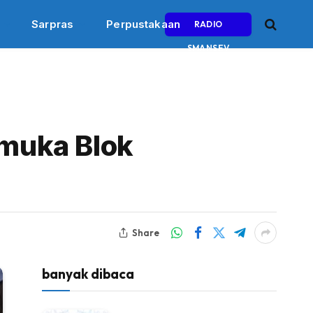
Sarpras
Perpustakaan
RADIO
SMANSEV
muka Blok
Share
banyak dibaca