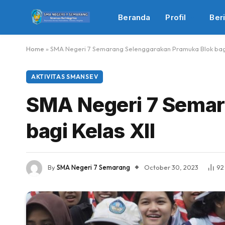
Beranda
Profil
Beri
Home
»
SMA Negeri 7 Semarang Selenggarakan Pramuka Blok bagi
AKTIVITAS SMANSEV
SMA Negeri 7 Semar
bagi Kelas XII
By
SMA Negeri 7 Semarang
October 30, 2023
9