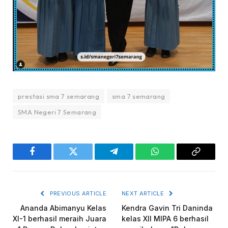
prestasi sma 7 semarang
sma 7 semarang
SMA Negeri 7 Semarang
Facebook
Twitter
Telegram
WhatsApp
Copy
Link
PREVIOUS ARTICLE
NEXT ARTICLE
Ananda Abimanyu Kelas
Kendra Gavin Tri Daninda
XI-1 berhasil meraih Juara
kelas XII MIPA 6 berhasil