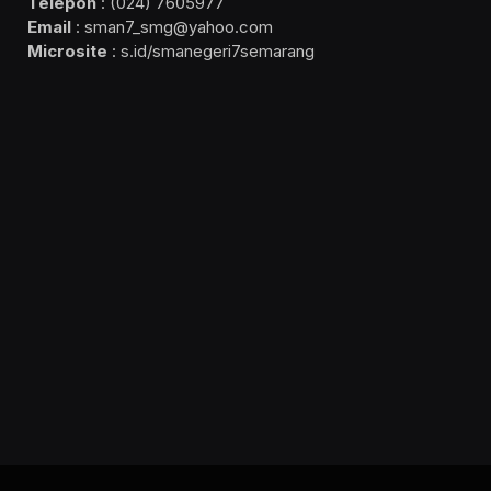
Telepon
: (024) 7605977
Email
: sman7_smg@yahoo.com
Microsite
: s.id/smanegeri7semarang